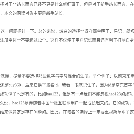
择对于**站长而言已经不算是什么新鲜事了，但是对于新手站长而言，
文，本文的阅读对象主要是新手站长。
这一问题探讨一下。总的来说，域名的选择**遵守简单明了、易记、简
注册字符**不要超过12个。这样不仅便于用户记忆而且还有利于打响自
就懂，尽量不要选择那些数字与字母混合的注册。举个例子：以前京东商
，还是buy360，后来它换了域名jd，我看一眼就记住了，因为jd是京东
例子也是有的，比如hao123，但是有一点我们不能忽视hao123的成功是
可以这么说，hao123是伴随着中国**批互联网用户一起成长起来的。它的成
维来做肯定是存在问题的。因此，在域名的选择上一定要重视简单明了这