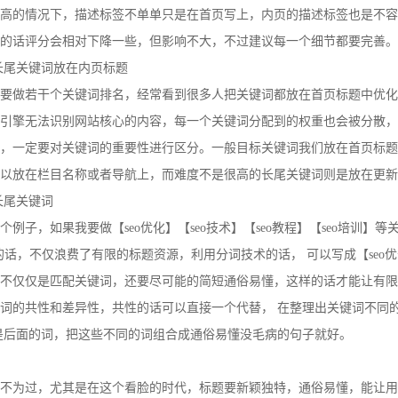
高的情况下，描述标签不单单只是在首页写上，内页的描述标签也是不容
的话评分会相对下降一些，但影响不大，不过建议每一个细节都要完善。
长尾关键词放在内页标题
要做若干个关键词排名，经常看到很多人把关键词都放在首页标题中优化
引擎无法识别网站核心的内容，每一个关键词分配到的权重也会被分散，
，一定要对关键词的重要性进行区分。一般目标关键词我们放在首页标题
以放在栏目名称或者导航上，而难度不是很高的长尾关键词则是放在更新
长尾关键词
子，如果我要做【seo优化】【seo技术】【seo教程】【seo培训】等
o培训】的话，不仅浪费了有限的标题资源，利用分词技术的话， 可以写成【s
不仅仅是匹配关键词，还要尽可能的简短通俗易懂，这样的话才能让有限
词的共性和差异性，共性的话可以直接一个代替， 在整理出关键词不同
性是后面的词，把这些不同的词组合成通俗易懂没毛病的句子就好。
不为过，尤其是在这个看脸的时代，标题要新颖独特，通俗易懂，能让用