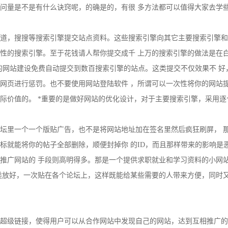
问量是不是有什么诀窍呢，的确是的，有很 多方法都可以值得大家去学
道，搜搜等搜索引擎提交站点资料。这些搜索引擎向其它主要搜索引擎和
的搜索引擎。至于花钱请人帮你提交成千 上万的搜索引擎的做法是在白花钱
，即所谓将你的网站建设免费自动提交到数百搜索引擎的站点。这类提交不仅效果不
网页进行惩罚。也不要使用网站登陆软件 ，所谓可以一次性将你的网站
际价值的。 *重要的是做好网站的优化设计，对于主要搜索引擎，采用
论坛里一个一个版贴广告，也不是将网站地址加在签名里然后疯狂刷屏， 
标就能将你的帖子全部删除，顺便封掉你 的ID，而且那样带来的影响是
推广网站的 手段则高明得多。那是一个提供求职就业和学习资料的小网
类放好，一次贴在各个论坛上，这样既能给某些需要的人带来方便，同时又
超级链接，使得用户可以从合作网站中发现自己的网站，达到互相推广的