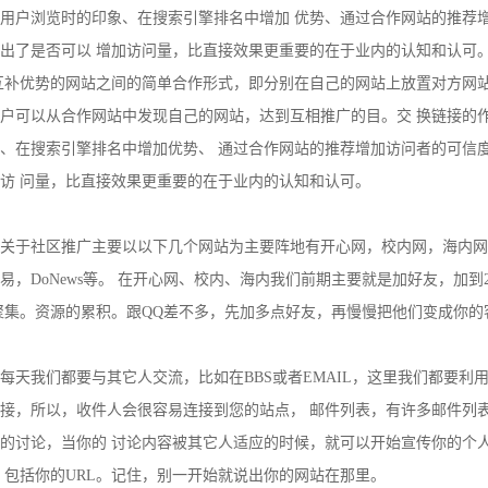
用户浏览时的印象、在搜索引擎排名中增加 优势、通过合作网站的推荐
出了是否可以 增加访问量，比直接效果更重要的在于业内的认知和认可
互补优势的网站之间的简单合作形式，即分别在自己的网站上放置对方网站的
户可以从合作网站中发现自己的网站，达到互相推广的目。交 换链接的
、在搜索引擎排名中增加优势、 通过合作网站的推荐增加访问者的可信
访 问量，比直接效果更重要的在于业内的认知和认可。
关于社区推广主要以以下几个网站为主要阵地有开心网，校内网，海内网
，DoNews等。 在开心网、校内、海内我们前期主要就是加好友，加到2
聚集。资源的累积。跟QQ差不多，先加多点好友，再慢慢把他们变成你的
每天我们都要与其它人交流，比如在BBS或者EMAIL，这里我们都要利
接，所以，收件人会很容易连接到您的站点， 邮件列表，有许多邮件列
的讨论，当你的 讨论内容被其它人适应的时候，就可以开始宣传你的个
，包括你的URL。记住，别一开始就说出你的网站在那里。