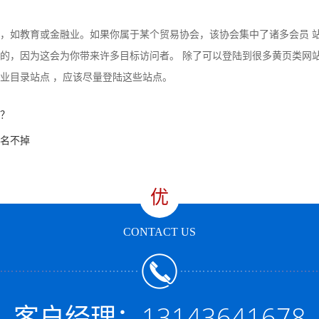
，如教育或金融业。如果你属于某个贸易协会，该协会集中了诸多会员 
的，因为这会为你带来许多目标访问者。 除了可以登陆到很多黄页类网
业目录站点 ，应该尽量登陆这些站点。
？
名不掉
优
CONTACT US
客户经理：13143641678